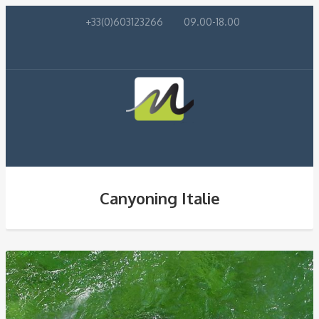
+33(0)603123266
09.00-18.00
Canyoning Italie