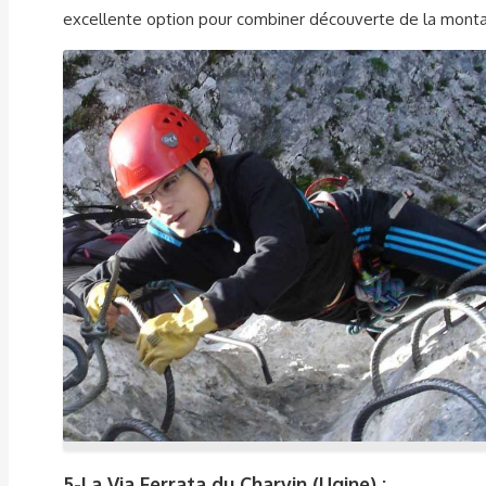
excellente option pour combiner découverte de la monta
5-
La Via Ferrata du Charvin (Ugine) :