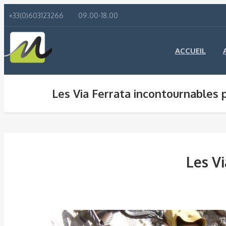
+33(0)603123266
09.00-18.00
ACCUEIL
Les Via Ferrata incontournables 
Les V