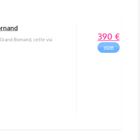
ornand
390
€
 Grand Bornand, cette via
VOIR