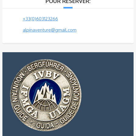
POUR RÉSERVER:
+33(0)603123266
alpinaventure@gmail.com