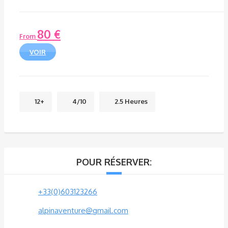
80
€
From
VOIR
12+
4/10
2.5 Heures
POUR RÉSERVER:
+33(0)603123266
alpinaventure@gmail.com