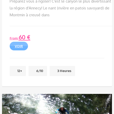
Préparez vous à rigoler! C'est le canyon le plus divertissant 
la région d'Annecy! Le nant (rivière en patois savoyard) de
Montmin à creusé dans
60
€
From
VOIR
12+
6/10
3 Heures