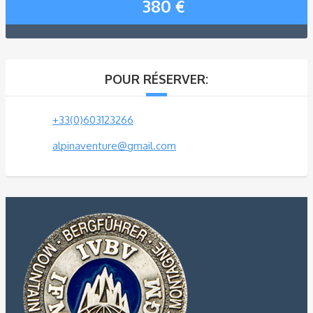
380
€
POUR RÉSERVER:
+33(0)603123266
alpinaventure@gmail.com