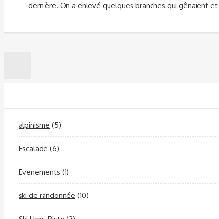
dernière. On a enlevé quelques branches qui gênaient et
alpinisme
(5)
Escalade
(6)
Evenements
(1)
ski de randonnée
(10)
Ski Hors-Piste
(2)