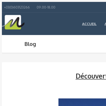
+33(0)603123266
09.00-18.00
ACCUEIL
Blog
Découvert