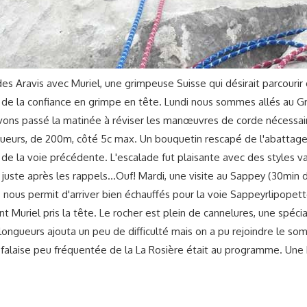
des Aravis avec Muriel, une grimpeuse Suisse qui désirait parcouri
ir de la confiance en grimpe en tête. Lundi nous sommes allés au Gr
ons passé la matinée à réviser les manœuvres de corde nécessaires
gueurs, de 200m, côté 5c max. Un bouquetin rescapé de l'abattage 
de la voie précédente. L'escalade fut plaisante avec des styles var
i juste après les rappels...Ouf! Mardi, une visite au Sappey (30min
 nous permit d'arriver bien échauffés pour la voie Sappeyrlipopet
 Muriel pris la tête. Le rocher est plein de cannelures, une spécia
es longueurs ajouta un peu de difficulté mais on a pu rejoindre le
falaise peu fréquentée de la La Rosière était au programme. Une 