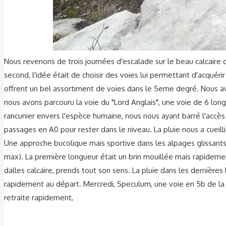
Nous revenons de trois journées d'escalade sur le beau calcaire 
second, l'idée était de choisir des voies lui permettant d'acquér
offrent un bel assortiment de voies dans le 5eme degré. Nous av
nous avons parcouru la voie du "Lord Anglais", une voie de 6 lon
rancunier envers l'espèce humaine, nous nous ayant barré l'accès 
passages en A0 pour rester dans le niveau. La pluie nous a cueill
Une approche bucolique mais sportive dans les alpages glissants
max). La première longueur était un brin mouillée mais rapidement
dalles calcaire, prends tout son sens. La pluie dans les dernièr
rapidement au départ. Mercredi, Speculum, une voie en 5b de la 
retraite rapidement,