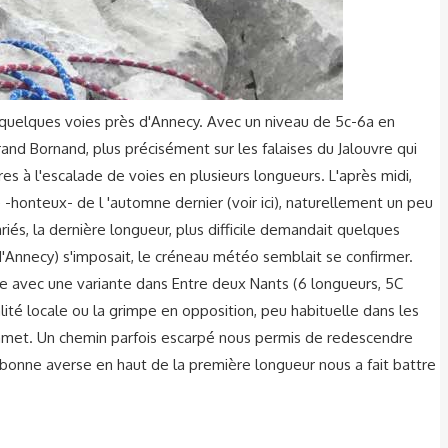
r quelques voies près d'Annecy. Avec un niveau de 5c-6a en
and Bornand, plus précisément sur les falaises du Jalouvre qui
 à l'escalade de voies en plusieurs longueurs. L'après midi,
-honteux- de l 'automne dernier (voir ici), naturellement un peu
iés, la dernière longueur, plus difficile demandait quelques
 d'Annecy) s'imposait, le créneau météo semblait se confirmer.
te avec une variante dans Entre deux Nants (6 longueurs, 5C
lité locale ou la grimpe en opposition, peu habituelle dans les
 sommet. Un chemin parfois escarpé nous permis de redescendre
bonne averse en haut de la première longueur nous a fait battre