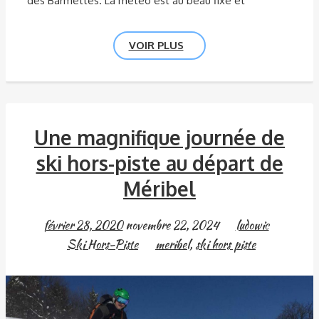
des Barmettes. La météo est au beau fixe et
VOIR PLUS
Une magnifique journée de
ski hors-piste au départ de
Méribel
février 28, 2020
novembre 22, 2024
ludowic
Ski Hors-Piste
meribel
,
ski hors piste