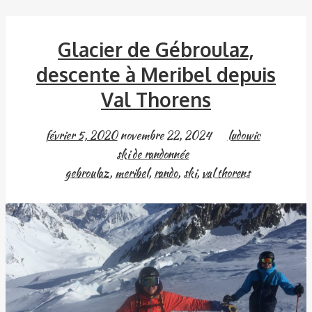
Glacier de Gébroulaz,
descente à Meribel depuis
Val Thorens
février 5, 2020
novembre 22, 2024
ludowic
ski de randonnée
gebroulaz
,
meribel
,
rando
,
ski
,
val thorens