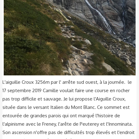
L'aiguille Croux 3256m par l' arrête sud ouest, à la journée. le
17 septembre 2019 Camille voulait faire une course en rocher
pas trop difficile et sauvage. Je lui propose l'Aiguille Croux,
située dans le versant Italien du Mont Blanc. Ce sommet est
entourée de grandes parois qui ont marqué l'histoire de
l'alpinisme avec le Freney, l'arête de Peuterey et l'Innominata.
Son ascension n'offre pas de difficultés trop élevés et l'endroit